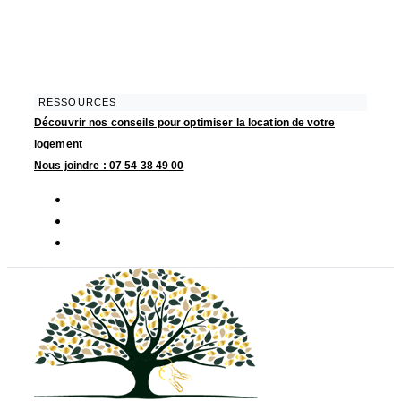
Skip
Skip
links
to
primary
navigation
Skip
RESSOURCES
Découvrir nos conseils pour optimiser la location de votre
to
logement
content
Nous joindre : 07 54 38 49 00