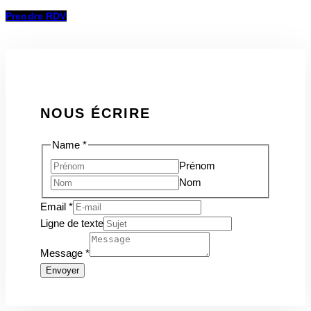
Prendre RDV
NOUS ÉCRIRE
Name
*
Prénom
Nom
Email
*
Message
Ligne de texte
de
Message
*
texte
Envoyer