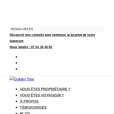
Skip
Skip
links
to
primary
navigation
Skip
RESSOURCES
Découvrir nos conseils pour optimiser la location de votre
to
logement
content
Nous joindre : 07 54 38 49 00
VOUS ÊTES PROPRIÉTAIRE ?
VOUS ÊTES VOYAGEUR ?
À PROPOS
TÉMOIGNAGES
BLOG